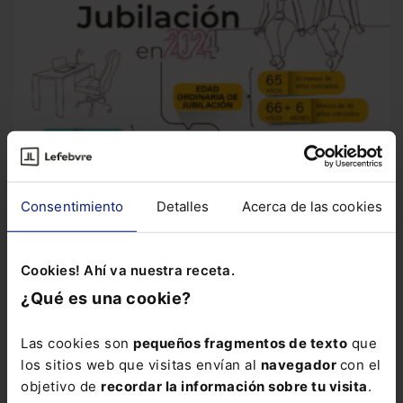
Consentimiento
Detalles
Acerca de las cookies
Cookies! Ahí va nuestra receta.
Infografía
Jubilación en 2024
En 2024 los requisitos para
¿Qué es una cookie?
poder acceder a la jubilación anticipada han cambiado. A...
Las cookies son
pequeños fragmentos de texto
que
los sitios web que visitas envían al
navegador
con el
objetivo de
recordar la información sobre tu visita
.