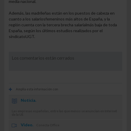
media nacional.
Además, las madrileñas están en los puestos de cabeza en
cuanto a los salarios
femeninos más altos de España, y la
región cuenta con la tercera brecha salarial
más baja de toda
España, según los últimos estudios realizados por el
sindicato
UGT.
Los comentarios están cerrados
Amplía esta información con
Noticia.
Las empresas españolas, entre las que menos se anuncian en Internet
de la UE
Video.
Conecta Office