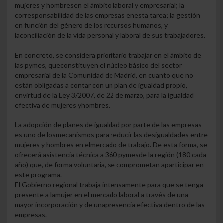
mujeres y hombres
en el ámbito laboral y empresarial; la
corresponsabilidad de las empresas en
esta tarea; la gestión
en función del género de los recursos humanos, y
la
conciliación de la vida personal y laboral de sus trabajadores.
En concreto, se considera prioritario trabajar en el ámbito de
las pymes, que
constituyen el núcleo básico del sector
empresarial de la Comunidad de Madrid,
en cuanto que no
están obligadas a contar con un plan de igualdad propio,
en
virtud de la Ley 3/2007, de 22 de marzo, para la igualdad
efectiva de mujeres y
hombres.
La adopción de planes de igualdad por parte de las empresas
es uno de los
mecanismos para reducir las desigualdades entre
mujeres y hombres en el
mercado de trabajo. De esta forma, se
ofrecerá asistencia técnica a 360 pymes
de la región (180 cada
año) que, de forma voluntaria, se comprometan a
participar en
este programa.
El Gobierno regional trabaja intensamente para que se tenga
presente a la
mujer en el mercado laboral a través de una
mayor incorporación y de una
presencia efectiva dentro de las
empresas.