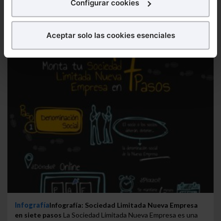
Configurar cookies
¿Qué puedes hacer?
Aceptar solo las cookies esenciales
Puedes
aceptar
las cookies para que tu experiencia
en la web sea óptima
Puedes
aceptar solo las esenciales
para denegar
todas las cookies excepto aquellas imprescindibles.
También puedes
configurar
las cookies y
seleccionar solo aquellas que quieras permitir en tu
navegador. Si no seleccionas ninguna utilizaremos
las que sean indispensables para la navegación.
Saber más acerca de las cookies
Infografía
Infografía: Sociedad Limitada Nueva Empresa
en siete pasos
La Sociedad Limitada Nueva Empresa es una