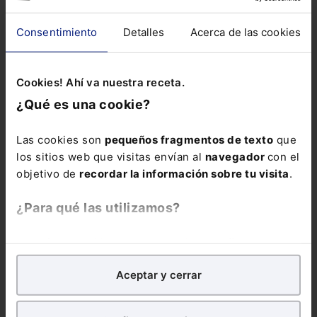
Consentimiento
Detalles
Acerca de las cookies
Cookies! Ahí va nuestra receta.
¿Qué es una cookie?
Las cookies son
pequeños fragmentos de texto
que
los sitios web que visitas envían al
navegador
con el
objetivo de
recordar la información sobre tu visita
.
¿Para qué las utilizamos?
En Lefebvre utilizamos las cookies con
fines
analíticos
para tratar de
mejorar tu experiencia
en
Aceptar y cerrar
nuestra página web. También con fines publicitarios,
Infografía
Incapacidad Temporal. Infografía
En una baja por
para poder mostrarte publicidad y contenidos de tu
incapacidad temporal debe tenerse en cuenta una serie de
interés.
cuestiones como...