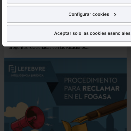
¿Qué puedes hacer?
Configurar cookies
Puedes
aceptar
las cookies para que tu experiencia en
Puedes
aceptar solo las esenciales
para denegar todas 
Aceptar solo las cookies esenciales
Infografía
Dudas frecuentes sobre las vacaciones –
aquellas imprescindibles.
Infografía
Una infografía que da respuesta a diferentes
También puedes
configurar
las cookies y seleccionar s
preguntas relacionadas con las vacaciones...
quieras permitir en tu navegador. Si no seleccionas nin
que sean indispensables para la navegación.
Saber más acerca de las cookies