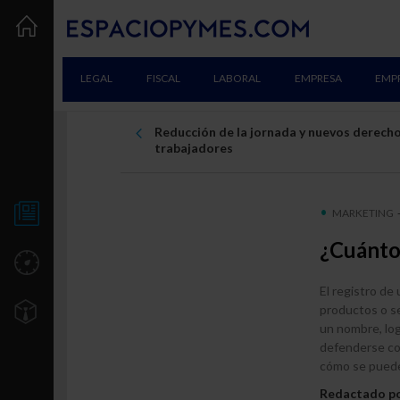
LEGAL
FISCAL
LABORAL
EMPRESA
EMP
Reducción de la jornada y nuevos derecho
trabajadores
MARKETING
NOTICIAS
¿Cuánto
UTILIDADES
El registro de
productos o se
TU EMPRESA
un nombre, log
defenderse con
Creación
cómo se puede
Consolidación
Redactado p