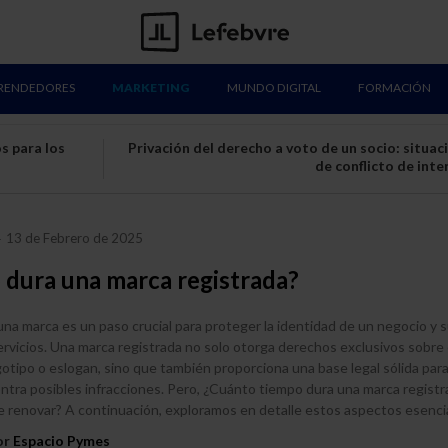
RENDEDORES
MARKETING
MUNDO DIGITAL
FORMACIÓN
s para los
Privación del derecho a voto de un socio: situac
de conflicto de inte
13 de Febrero de 2025
-
 dura una marca registrada?
 una marca es un paso crucial para proteger la identidad de un negocio y 
rvicios. Una marca registrada no solo otorga derechos exclusivos sobre 
otipo o eslogan, sino que también proporciona una base legal sólida par
tra posibles infracciones. Pero, ¿Cuánto tiempo dura una marca registr
 renovar? A continuación, exploramos en detalle estos aspectos esencia
or
Espacio Pymes