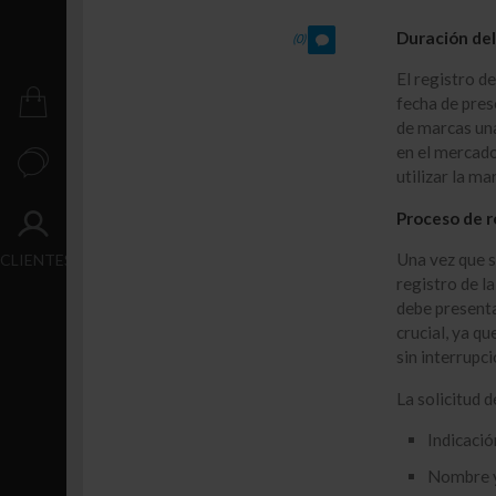
Crecimiento
Duración del
(0)
Transacción
El registro d
fecha de pres
PUBLICACIONES
de marcas una
en el mercado
CONTACTO
utilizar la ma
Proceso de r
ACCESO
Una vez que se
CLIENTES
registro de l
debe presenta
crucial, ya q
sin interrupci
La solicitud 
Indicació
Nombre y 