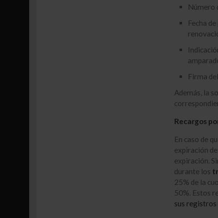
Número de
Fecha de 
renovació
Indicació
amparados
Firma del
Además, la so
correspondien
Recargos por
En caso de qu
expiración del
expiración. S
durante los
t
25% de la cuo
50%. Estos re
sus registros