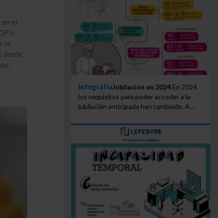
 en el
OPI).
e la
s desde
ños,
Infografía
Jubilación en 2024
En 2024
los requisitos para poder acceder a la
jubilación anticipada han cambiado. A...