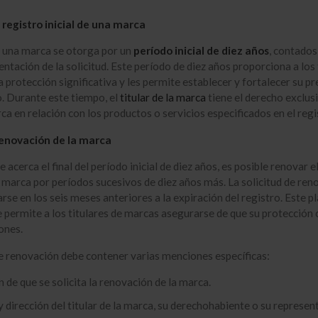
 registro inicial de una marca
e una marca se otorga por un
período inicial de diez años
, contados
entación de la solicitud. Este período de diez años proporciona a los 
 protección significativa y les permite establecer y fortalecer su pr
. Durante este tiempo, el
titular de la marca
tiene el derecho exclus
rca en relación con los productos o servicios especificados en el regi
enovación de la marca
 acerca el final del período inicial de diez años, es posible renovar e
a marca por períodos sucesivos de diez años más. La solicitud de ren
rse en los seis meses anteriores a la expiración del registro. Este p
ue permite a los titulares de marcas asegurarse de que su protección
ones.
de renovación debe contener varias menciones específicas:
n de que se solicita la renovación de la marca.
dirección del titular de la marca, su derechohabiente o su represen