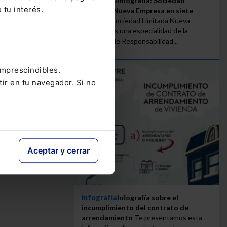
Infografía
Infografía: Sociedad
 la
 tu interés.
Limitada Nueva Empresa en siete
pasos
La Sociedad Limitada Nueva
Empresa es una especialidad de la
Sociedad de Responsabilidad...
imprescindibles.
tir en tu navegador. Si no
Aceptar y cerrar
Infografía
Infografía sobre el
incumplimiento del contrato de
arrendamiento
Te presentamos esta