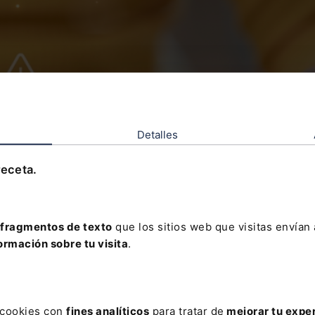
Detalles
receta.
fragmentos de texto
que los sitios web que visitas envían
ormación sobre tu visita
.
de la renovación de la marca
arca registrada es un paso esencial para mantener la protección leg
usivos sobre la marca. Sin la renovación, la marca podría quedar vu
s y a la pérdida de derechos. Además, una marca no renovada podría 
s cookies con
fines analíticos
para tratar de
mejorar tu expe