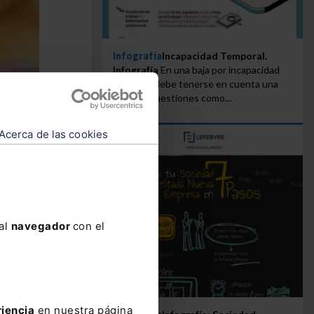
Infografía
Incapacidad Temporal.
Infografía
En una baja por incapacidad
temporal debe tenerse en cuenta una
serie de cuestiones como...
Acerca de las cookies
 al
navegador
con el
al y los
lnerable
ser
riencia
en nuestra página