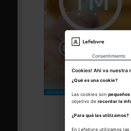
Consentimiento
Cookies! Ahí va nuestra 
¿Qué es una cookie?
Cuánto dura una marca registrada
Las cookies son
pequeños 
objetivo de
recordar la inf
Importancia 
Renovar una m
¿Para qué las utilizamos?
derechos excl
a infraccione
En Lefebvre utilizamos la