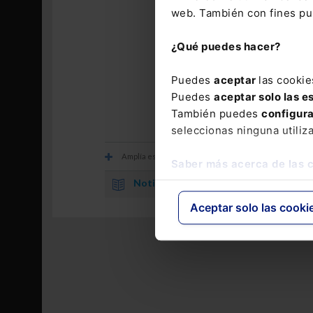
registrada po
web. También con fines pub
reputación de
¿Qué puedes hacer?
Puedes
aceptar
las cookie
Los comentarios
Puedes
aceptar solo las e
También puedes
configur
seleccionas ninguna utiliz
Amplía esta información con
Saber más acerca de las 
Noticia.
Las 10 cláusulas más comunes en los 
Aceptar solo las cooki