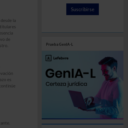
Suscribirse
 desde la
titulares
esencia
ivo de
Prueba GenIA-L
stro.
l
ovación
lazo es
 continúe
tante.