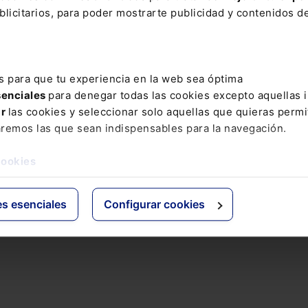
r otra entidad, lo que podría causar confusión en el mercado y dañar
licitarios, para poder mostrarte publicidad y contenidos de
 la marca original.
s para que tu experiencia en la web sea óptima
 están cerrados
senciales
para denegar todas las cookies excepto aquellas 
ar
las cookies y seleccionar solo aquellas que quieras permi
aremos las que sean indispensables para la navegación.
cookies
contratos de franquicia
es esenciales
Configurar cookies