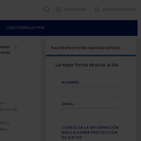
ESPECIALES
ACCESO CLIENTES
LIBROS PARA LA PYME
iones
Suscríbete y recibe nuestras noticias
reses
La mejor forma de estar al día
NOMBRE:
sus
EMAIL:
el uso de
a
ada y
CONSULTA LA INFORMACIÓN
les.
BÁSICA SOBRE PROTECCIÓN
DE DATOS