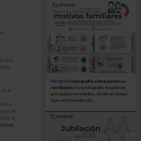
os
la tasa
bada.
Infografía
Infografía sobre permisos
retribuidos
Esta infografía resume las
 de la
principales novedades, desde el tiempo
que corresponde por...
licita
argo del
menta al
enovar