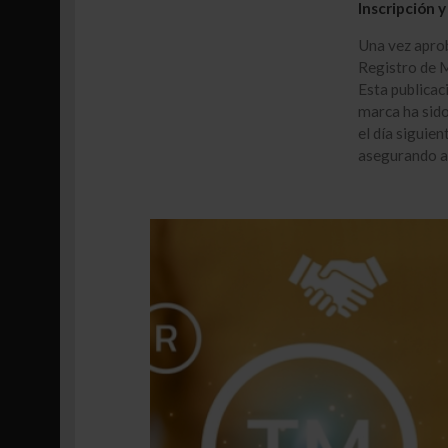
Inscripción 
Una vez aprob
Registro de M
Esta publicac
marca ha sido
el día siguien
asegurando as