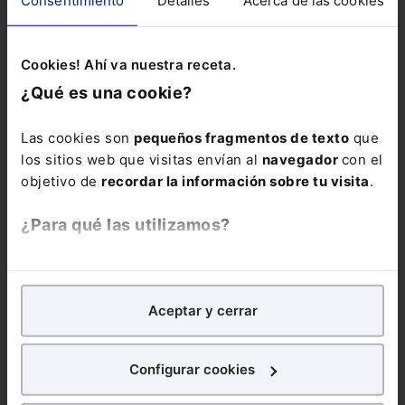
Cookies! Ahí va nuestra receta.
¿Qué es una cookie?
Las cookies son
pequeños fragmentos de texto
que
los sitios web que visitas envían al
navegador
con el
objetivo de
recordar la información sobre tu visita
.
¿Para qué las utilizamos?
En Lefebvre utilizamos las cookies con
fines
analíticos
para tratar de
mejorar tu experiencia
en
Aceptar y cerrar
nuestra página web. También con fines publicitarios,
para poder mostrarte publicidad y contenidos de tu
interés.
Configurar cookies
¿Qué puedes hacer?