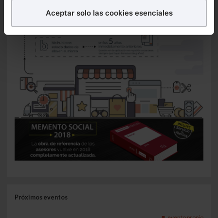
Aceptar solo las cookies esenciales
Puedes
aceptar
las cookies para que tu experiencia
en la web sea óptima
Puedes
aceptar solo las esenciales
para denegar
todas las cookies excepto aquellas imprescindibles.
También puedes
configurar
las cookies y
seleccionar solo aquellas que quieras permitir en tu
navegador. Si no seleccionas ninguna utilizaremos
las que sean indispensables para la navegación.
Saber más acerca de las cookies
Próximos eventos
evento propio